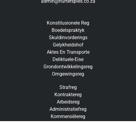
admin@hurterspies.co.za
Konstitusionele Reg
Boedelspraktyk
Skuldinvorderings
Gelykheidshof
Aktes En Transporte
Deliktuele-Eise
Grondontwikkelingsreg
Omgewingsreg
Strafreg
Kontraktereg
Arbeidsreg
Administratiefreg
Kommersiëlereg
Familiereg
Petroleumreg