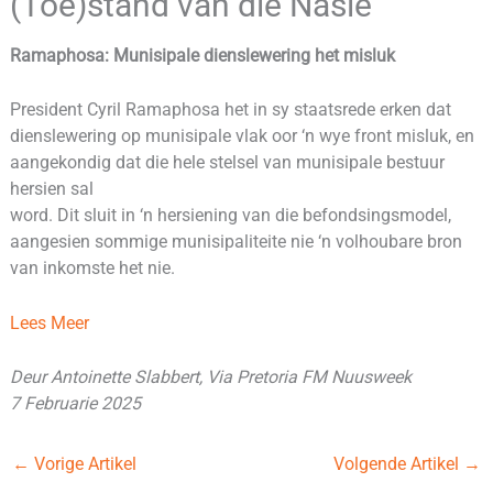
(Toe)stand van die Nasie
Ramaphosa: Munisipale dienslewering het misluk
President Cyril Ramaphosa het in sy staatsrede erken dat
dienslewering op munisipale vlak oor ‘n wye front misluk, en
aangekondig dat die hele stelsel van munisipale bestuur
hersien sal
word. Dit sluit in ‘n hersiening van die befondsingsmodel,
aangesien sommige munisipaliteite nie ‘n volhoubare bron
van inkomste het nie.
Lees Meer
Deur Antoinette Slabbert, Via Pretoria FM Nuusweek
7 Februarie 2025
←
Vorige Artikel
Volgende Artikel
→